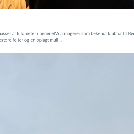
asser af kilometer i benene!Vi arrangerer som bekendt klubtur til B&
tore felter og en oplagt muli...