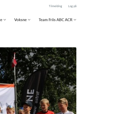
Tilmelding
Log på
ge
Voksne
Team Friis ABC ACR