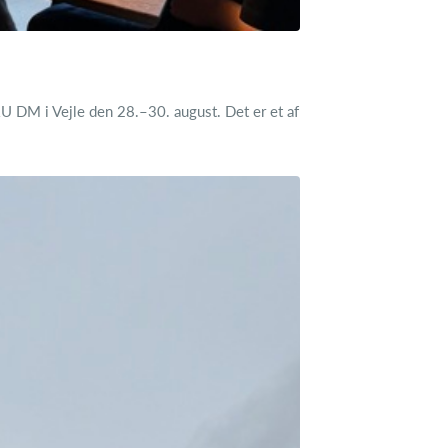
U DM i Vejle den 28.–30. august. Det er et af