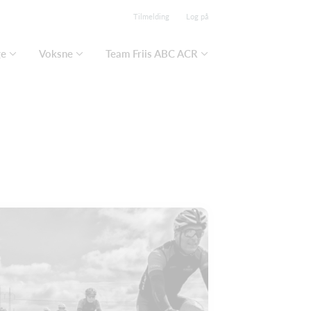
Tilmelding
Log på
ge
Voksne
Team Friis ABC ACR