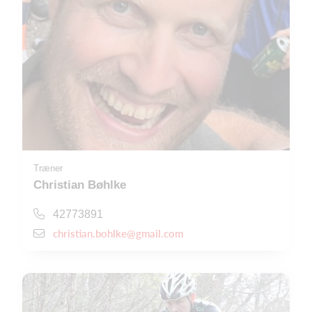
Træner
Christian Bøhlke
42773891
christian.bohlke@gmail.com