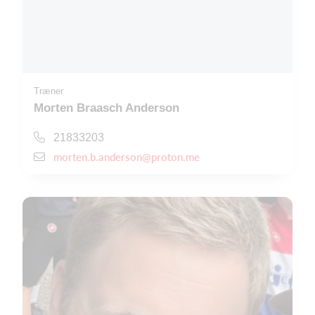
Træner
Morten Braasch Anderson
21833203
morten.b.anderson@proton.me