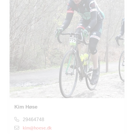
Kim Høse
29464748
kim@hoese.dk