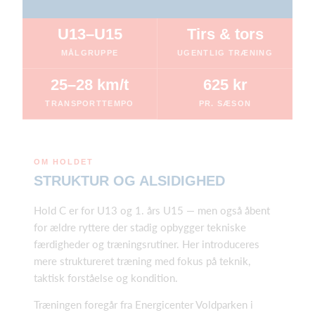
U13–U15
Tirs & tors
MÅLGRUPPE
UGENTLIG TRÆNING
25–28 km/t
625 kr
TRANSPORTTEMPO
PR. SÆSON
OM HOLDET
STRUKTUR OG ALSIDIGHED
Hold C er for U13 og 1. års U15 — men også åbent
for ældre ryttere der stadig opbygger tekniske
færdigheder og træningsrutiner. Her introduceres
mere struktureret træning med fokus på teknik,
taktisk forståelse og kondition.
Træningen foregår fra Energicenter Voldparken i