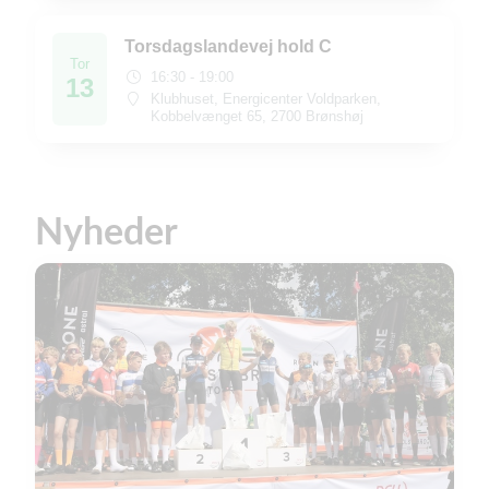
Torsdagslandevej hold C
Tor
16:30 - 19:00
13
Klubhuset, Energicenter Voldparken,
Kobbelvænget 65, 2700 Brønshøj
Nyheder