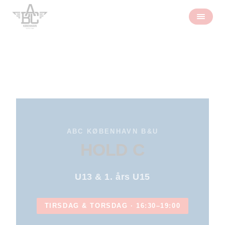
ABC KØBENHAVN B&U
HOLD C
U13 & 1. års U15
TIRSDAG & TORSDAG · 16:30–19:00