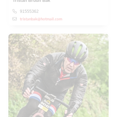
Tristan Bruun Bak
91555362
tristanbak@hotmail.com