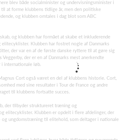
nere blev både socialminister og undervisningsminister i
l at forme klubbens tidlige år, men den politiske
rædende, og klubben omtales i dag blot som ABC
skab, og klubben har formået at skabe et inkluderende
 elitecyklister. Klubben har fostret nogle af Danmarks
ter, der var en af de første danske ryttere til at gøre sig
s Veggerby, der er en af Danmarks mest anerkendte
i internationale løb.
agnus Cort også været en del af klubbens historie. Cort,
somhed med sine resultater i Tour de France og andre
raget til klubbens fortsatte succes.
 der tilbyder struktureret træning og
elitecyklister. Klubben er opdelt i flere afdelinger, der
ne- og ungdomstræning til elitehold, som deltager i nationale
keret ved flere jubilæer, hvor både tidligere og nuværende