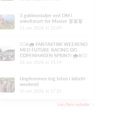
3 guldmedaljer ved DM i
enkeltstart for Master 🥇🥇🥇
21. jun. 2026, kl. 22.09
🚴‍♂️☀️🌧️ FANTASTISK WEEKEND
MED FUTURE RACING OG
COPENHAGEN SPRINT! 🌧️☀️🚴‍♀️
16. jun. 2026, kl. 15.19
Ungdommen tog teten i løbsfri
weekend
10. jun. 2026, kl. 17.25
Læs flere nyheder