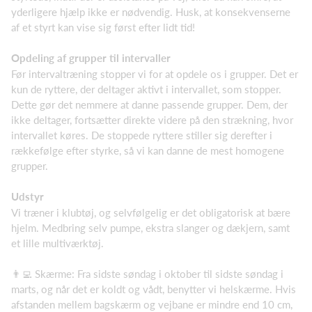
yderligere hjælp ikke er nødvendig. Husk, at konsekvenserne
af et styrt kan vise sig først efter lidt tid!
Opdeling af grupper til intervaller
Før intervaltræning stopper vi for at opdele os i grupper. Det er
kun de ryttere, der deltager aktivt i intervallet, som stopper.
Dette gør det nemmere at danne passende grupper. Dem, der
ikke deltager, fortsætter direkte videre på den strækning, hvor
intervallet køres. De stoppede ryttere stiller sig derefter i
rækkefølge efter styrke, så vi kan danne de mest homogene
grupper.
Udstyr
Vi træner i klubtøj, og selvfølgelig er det obligatorisk at bære
hjelm. Medbring selv pumpe, ekstra slanger og dækjern, samt
et lille multiværktøj.
👨‍💻 Skærme: Fra sidste søndag i oktober til sidste søndag i
marts, og når det er koldt og vådt, benytter vi helskærme. Hvis
afstanden mellem bagskærm og vejbane er mindre end 10 cm,