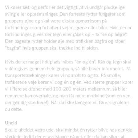
Vi kører tæt, og derfor er det vigtigt, at vi undgår pludselige
sving eller opbremsninger. Den forreste rytter fungerer som
gruppens øjne og skal være ekstra opmærksom på
forhindringer som fx huller i vejen, grene eller biler. Hvis der er
forhindringer, gives der tegn eller råbes op – fx "se op højre".
Den bageste rytter holder øje med trafikken bagfra og råber
"bagfra", hvis gruppen skal trække ind til siden.
Hvis der er meget lidt plads, råbes "én og én". Råb og tegn skal
videregives gennem hele gruppen, så alle bliver informeret. På
transportstrækninger kører vi normalt to og to. På smalle,
trafikerede veje kører vi dog én og én. Ved større grupper kører
vi i flere sektioner med 100-200 meters mellemrum, så biler
nemmere kan overhale, og man får mere modvind (som en ven,
der gør dig stærkere!). Når du ikke længere vil føre, signalerer
du dette.
Uheld
Skulle uheldet være ude, skal mindst én rytter blive hos den/de
styrtede, indtil der er assistance på vej, eller du kan sikre, at