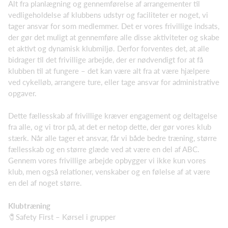
Alt fra planlægning og gennemførelse af arrangementer til
vedligeholdelse af klubbens udstyr og faciliteter er noget, vi
tager ansvar for som medlemmer. Det er vores frivillige indsats,
der gør det muligt at gennemføre alle disse aktiviteter og skabe
et aktivt og dynamisk klubmiljø. Derfor forventes det, at alle
bidrager til det frivillige arbejde, der er nødvendigt for at få
klubben til at fungere – det kan være alt fra at være hjælpere
ved cykelløb, arrangere ture, eller tage ansvar for administrative
opgaver.
Dette fællesskab af frivillige kræver engagement og deltagelse
fra alle, og vi tror på, at det er netop dette, der gør vores klub
stærk. Når alle tager et ansvar, får vi både bedre træning, større
fællesskab og en større glæde ved at være en del af ABC.
Gennem vores frivillige arbejde opbygger vi ikke kun vores
klub, men også relationer, venskaber og en følelse af at være
en del af noget større.
Klubtræning
🧷Safety First – Kørsel i grupper