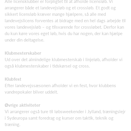
Alle licensklubber er forpligtet til at afholde licensløb. Vi
arrangerer både et landevejsløb og et crossløb. Et godt og
sikkert licensløb kræver mange hjælpere, så alle med
landevejslicens forventes at bidrage med en hel dags arbejde til
vores landevejsløb – og tilsvarende for crossløbet. Derfor kan
du kun køre vores eget løb, hvis du har nogen, der kan hjælpe
under din deltagelse.
Klubmesterskaber
Ud over det almindelige klubmesterskab i linjeløb, afholder vi
også klubmesterskaber i tidskørsel og cross.
Klubfest
Efter landevejssæsonen afholder vi en fest, hvor klubbens
vandrepokaler bliver uddelt.
Øvrige aktiviteter
Vi arrangerer også ture til løbsweekender i Jylland, træningslejr
i Sydeuropa samt foredrag og kurser om taktik, teknik og
træning.