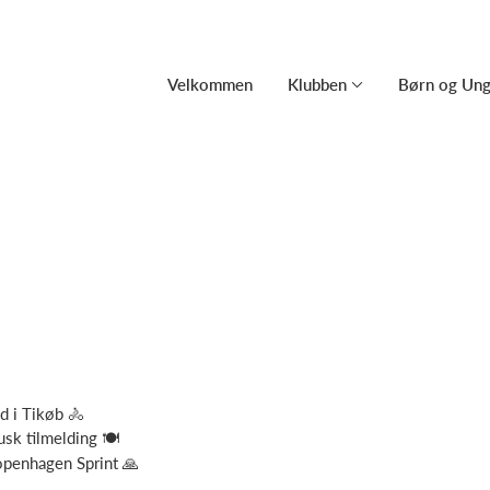
Velkommen
Klubben
Børn og Un
d i Tikøb 🚴
usk tilmelding 🍽️
Copenhagen Sprint 🙏