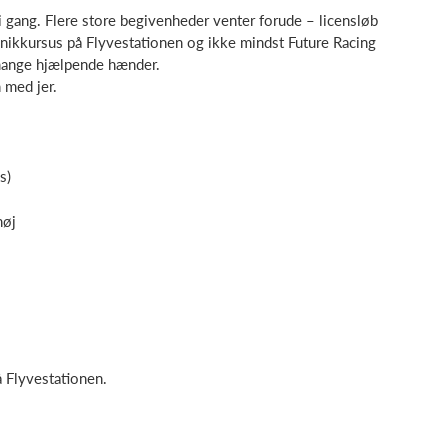
 i gang. Flere store begivenheder venter forude – licensløb
teknikkursus på Flyvestationen og ikke mindst Future Racing
 mange hjælpende hænder.
 med jer.
s)
høj
å Flyvestationen.