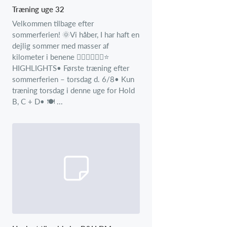
Træning uge 32
Velkommen tilbage efter
sommerferien! 🌞Vi håber, I har haft en
dejlig sommer med masser af
kilometer i benene 🚴‍♂️🚴‍♂️🚴‍♂️⭐
HIGHLIGHTS• Første træning efter
sommerferien – torsdag d. 6/8• Kun
træning torsdag i denne uge for Hold
B, C + D• 🍽️ ...