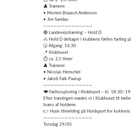
👤 Trænere:
• Morten Braasch Anderson
• Jim Sandau
——————————————
🔵 Landevejstræning – Hold D
🚴 Hold D deltager i klubbens fælles fartleg p
🕟 Afgang: 16:30
📍 Klubhuset
⏱ ca. 2,5 timer
👤 Trænere:
• Nicolas Henschel
• Jakob Falk Paarup
——————————————
🍽️ Fællesspisning i Klubhuset – kl. 18:30–19
Efter træningen mødes vi i Klubhuset til fælle
tværs af holdene.
👉 Husk tilmelding på Holdsport for kokkens
——————————————
Torsdag 29/05
——————————————