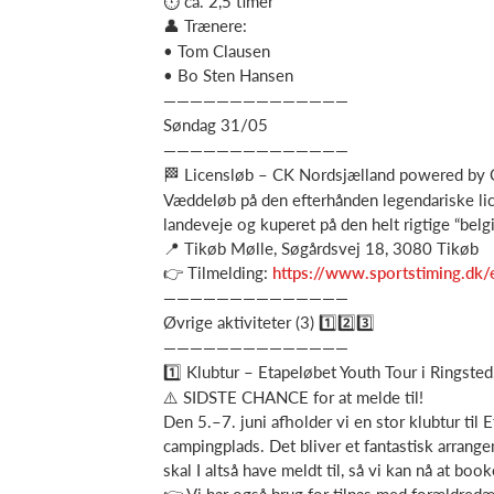
⏱ ca. 2,5 timer
👤 Trænere:
• Tom Clausen
• Bo Sten Hansen
——————————————
Søndag 31/05
——————————————
🏁 Licensløb – CK Nordsjælland powered b
Væddeløb på den efterhånden legendariske li
landeveje og kuperet på den helt rigtige “belg
📍 Tikøb Mølle, Søgårdsvej 18, 3080 Tikøb
👉 Tilmelding:
https://www.sportstiming.dk/e
——————————————
Øvrige aktiviteter (3) 1️⃣2️⃣3️⃣
——————————————
1️⃣ Klubtur – Etapeløbet Youth Tour i Ringsted,
⚠️ SIDSTE CHANCE for at melde til!
Den 5.–7. juni afholder vi en stor klubtur til 
campingplads. Det bliver et fantastisk arran
skal I altså have meldt til, så vi kan nå at boo