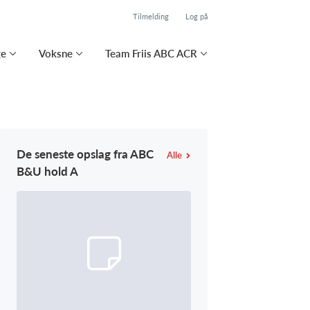
Tilmelding
Log på
ge
Voksne
Team Friis ABC ACR
De seneste opslag fra ABC
Alle
B&U hold A