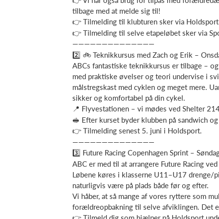
👉 Vi har også brug for tilpas med forældredæk
tilbage med at melde sig til!
👉 Tilmelding til klubturen sker via Holdsport
👉 Tilmelding til selve etapeløbet sker via Sp
——————————————
2️⃣ 🚲 Teknikkursus med Zach og Erik – Onsda
ABCs fantastiske teknikkursus er tilbage – og 
med praktiske øvelser og teori undervise i svi
målstregskast med cyklen og meget mere. Uanse
sikker og komfortabel på din cykel.
📍 Flyvestationen – vi mødes ved Shelter 214
🥪 Efter kurset byder klubben på sandwich og 
👉 Tilmelding senest 5. juni i Holdsport.
——————————————
3️⃣ Future Racing Copenhagen Sprint – Søndag
ABC er med til at arrangere Future Racing ved
Løbene køres i klasserne U11–U17 drenge/pig
naturligvis være på plads både før og efter.
Vi håber, at så mange af vores ryttere som mulig
forældreopbakning til selve afviklingen. Det 
👉 Tilmeld dig som hjælper på Holdsport unde