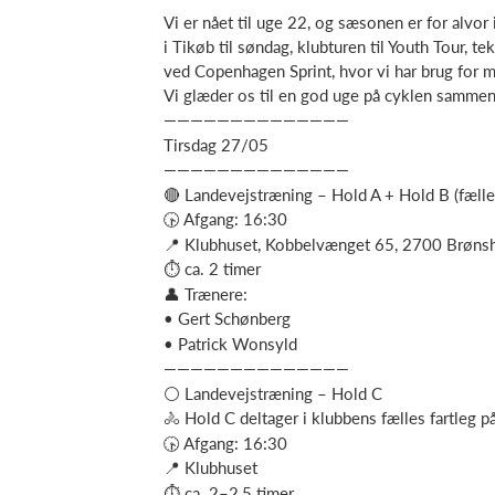
Vi er nået til uge 22, og sæsonen er for alvor
i Tikøb til søndag, klubturen til Youth Tour, 
ved Copenhagen Sprint, hvor vi har brug for
Vi glæder os til en god uge på cyklen sammen
——————————————
Tirsdag 27/05
——————————————
🔴 Landevejstræning – Hold A + Hold B (fælle
🕟 Afgang: 16:30
📍 Klubhuset, Kobbelvænget 65, 2700 Brøns
⏱ ca. 2 timer
👤 Trænere:
• Gert Schønberg
• Patrick Wonsyld
——————————————
⚪ Landevejstræning – Hold C
🚴 Hold C deltager i klubbens fælles fartleg p
🕟 Afgang: 16:30
📍 Klubhuset
⏱ ca. 2–2,5 timer