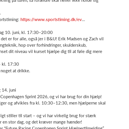
ning på turen, så forældre skal heller ikke holde sig
.
ortstiming:
https://www.sportstiming.dk/ev
…
g 10. juni, kl. 17:30–20:00
det er for alle, også jer i B&U! Erik Madsen og Zach vil
ngteknik, hop over forhindringer, skulderskub,
t dit niveau vil kurset hjælpe dig til at føle dig mere
 kl. 17:30
noget at drikke.
 14. juni
 Copenhagen Sprint 2026, og vi har brug for din hjælp!
er og afvikles fra kl. 10:30–12:30, men hjælperne skal
t stiller til start – og vi har virkelig brug for stærk
er en stor dag, og det kræver mange hænder!
r “Future Racing Copenhagen Sprint Hjælpertilmelding”.