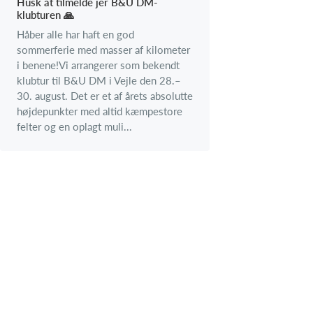
Husk at tilmelde jer B&U DM-
klubturen 🙏
Håber alle har haft en god
sommerferie med masser af kilometer
i benene!Vi arrangerer som bekendt
klubtur til B&U DM i Vejle den 28.–
30. august. Det er et af årets absolutte
højdepunkter med altid kæmpestore
felter og en oplagt muli...