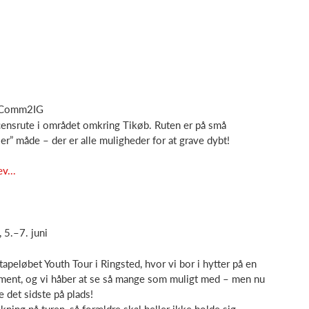
y Comm2IG
censrute i området omkring Tikøb. Ruten er på små
ier” måde – der er alle muligheder for at grave dybt!
v...
 5.–7. juni
Etapeløbet Youth Tour i Ringsted, hvor vi bor i hytter på en
gement, og vi håber at se så mange som muligt med – men nu
ke det sidste på plads!