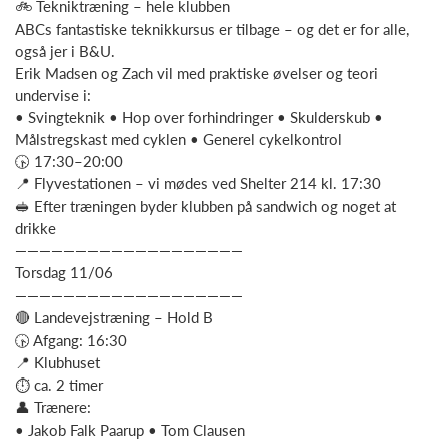
🚲 Tekniktræning – hele klubben
ABCs fantastiske teknikkursus er tilbage – og det er for alle,
også jer i B&U.
Erik Madsen og Zach vil med praktiske øvelser og teori
undervise i:
• Svingteknik • Hop over forhindringer • Skulderskub •
Målstregskast med cyklen • Generel cykelkontrol
🕟 17:30–20:00
📍 Flyvestationen – vi mødes ved Shelter 214 kl. 17:30
🥪 Efter træningen byder klubben på sandwich og noget at
drikke
———————————————————
Torsdag 11/06
———————————————————
🔴 Landevejstræning – Hold B
🕟 Afgang: 16:30
📍 Klubhuset
⏱ ca. 2 timer
👤 Trænere:
• Jakob Falk Paarup • Tom Clausen