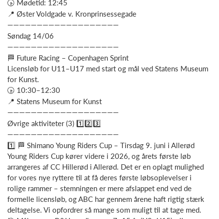
🕟 Mødetid: 12:45
📍 Øster Voldgade v. Kronprinsessegade
———————————————————
Søndag 14/06
———————————————————
🏁 Future Racing – Copenhagen Sprint
Licensløb for U11–U17 med start og mål ved Statens Museum
for Kunst.
🕟 10:30–12:30
📍 Statens Museum for Kunst
———————————————————
Øvrige aktiviteter (3) 1️⃣2️⃣3️⃣
———————————————————
1️⃣ 🏁 Shimano Young Riders Cup – Tirsdag 9. juni i Allerød
Young Riders Cup kører videre i 2026, og årets første løb
arrangeres af CC Hillerød i Allerød. Det er en oplagt mulighed
for vores nye ryttere til at få deres første løbsoplevelser i
rolige rammer – stemningen er mere afslappet end ved de
formelle licensløb, og ABC har gennem årene haft rigtig stærk
deltagelse. Vi opfordrer så mange som muligt til at tage med.