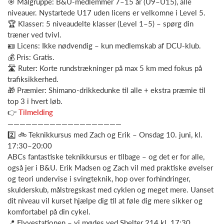
🎯 Målgruppe: B&U-medlemmer 7–15 år (U9–U15), alle
niveauer. Nystartede U17 uden licens er velkomne i Level 5.
🏆 Klasser: 5 niveaudelte klasser (Level 1–5) – spørg din
træner ved tvivl.
🪪 Licens: Ikke nødvendig – kun medlemskab af DCU-klub.
💰 Pris: Gratis.
🛣️ Ruter: Korte rundstrækninger på max 5 km med fokus på
trafiksikkerhed.
🎁 Præmier: Shimano-drikkedunke til alle + ekstra præmie til
top 3 i hvert løb.
👉
Tilmelding
———————————————————
2️⃣ 🚲 Teknikkursus med Zach og Erik – Onsdag 10. juni, kl.
17:30–20:00
ABCs fantastiske teknikkursus er tilbage – og det er for alle,
også jer i B&U. Erik Madsen og Zach vil med praktiske øvelser
og teori undervise i svingteknik, hop over forhindringer,
skulderskub, målstregskast med cyklen og meget mere. Uanset
dit niveau vil kurset hjælpe dig til at føle dig mere sikker og
komfortabel på din cykel.
📍 Flyvestationen – vi mødes ved Shelter 214 kl. 17:30