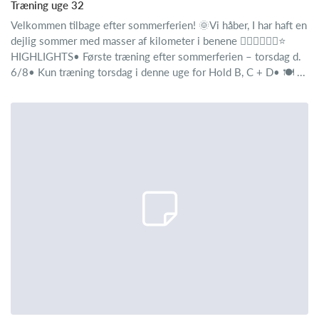
Træning uge 32
Velkommen tilbage efter sommerferien! 🌞Vi håber, I har haft en
dejlig sommer med masser af kilometer i benene 🚴‍♂️🚴‍♂️🚴‍♂️⭐
HIGHLIGHTS• Første træning efter sommerferien – torsdag d.
6/8• Kun træning torsdag i denne uge for Hold B, C + D• 🍽️ ...