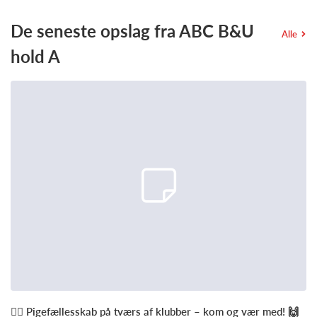
De seneste opslag fra ABC B&U
Alle
hold A
🚴‍♀️ Pigefællesskab på tværs af klubber – kom og vær med! 🙌