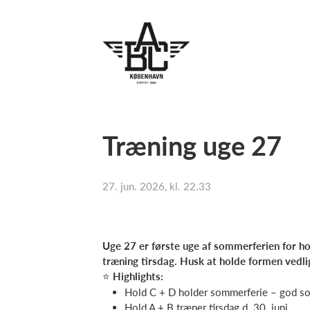
Træning uge 27
27. jun. 2026, kl. 22.33
Uge 27 er første uge af sommerferien for h
træning tirsdag. Husk at holde formen vedl
⭐
Highlights:
Hold C + D holder sommerferie – god s
Hold A + B træner tirsdag d. 30. juni