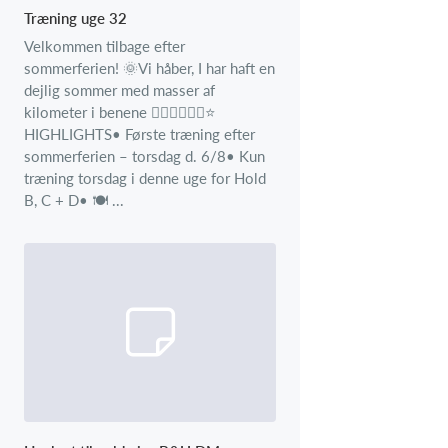
Træning uge 32
Velkommen tilbage efter
sommerferien! 🌞Vi håber, I har haft en
dejlig sommer med masser af
kilometer i benene 🚴‍♂️🚴‍♂️🚴‍♂️⭐
HIGHLIGHTS• Første træning efter
sommerferien – torsdag d. 6/8• Kun
træning torsdag i denne uge for Hold
B, C + D• 🍽️ ...