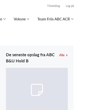
Tilmelding
Log på
ge
Voksne
Team Friis ABC ACR
De seneste opslag fra ABC
Alle
B&U Hold B