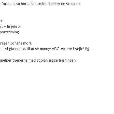
e fordeles så børnene samlet dækker de voksnes
en
rt + linjeløb)
Sportstiming
ager (Johans mor).
– vi glæder os til at se mange ABC-ryttere i Vejle! 🙌
t hjælper trænerne med at planlægge træningen.