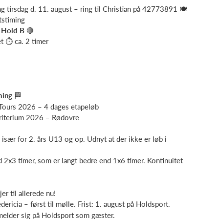
ng tirsdag d. 11. august – ring til Christian på 42773891 🍽️
tstiming
 Hold B
🔴
t ⏱ ca. 2 timer
ming
🏁
 Tours 2026 – 4 dages etapeløb
riterium 2026 – Rødovre
sær for 2. års U13 og op. Udnyt at der ikke er løb i
 2x3 timer, som er langt bedre end 1x6 timer. Kontinuitet
r til allerede nu!
ericia – først til mølle. Frist: 1. august på Holdsport.
melder sig på Holdsport som gæster.