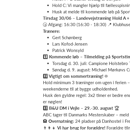
Hold C: Vi mangler hjælp til fællesspisni
Husk at melde til kommende løb på Spor
Tirsdag 30/06 – Landevejstræning Hold A +
🕟 Afgang: 16:30 (16:30 - 18:30) 📍 Klubhuse
Trænere:
Gert Schønberg
Lars Kofod-Jensen
Patrick Wonsyld
1️⃣ Kommende løb – Tilmelding på Sportsti
Torsdag d. 30. juli: Campione Holstebro
Søndag d. 9. august: Michael Mørkøvs C
2️⃣ Vigtigt om sommertræning!
☀️
Hold minimum 3 træninger om ugen i ferien – i
weekenderne til at bygge udholdenhed.
Husk den gyldne regel: 3x2 timer er bedre end
er nøglen!
3️⃣ B&U DM i Vejle – 29.-30. august
🏆
ABC tager til Danmarks Mesterskaber – meld je
🏨
Overnatning:
24 pladser på Danhostel i Fred
👨‍👩‍👧
Vi har brug for forældre!
Forældre til