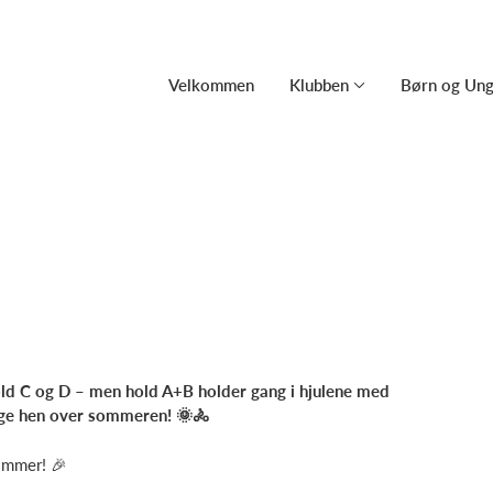
Velkommen
Klubben
Børn og Un
old C og D – men hold A+B holder gang i hjulene med
ige hen over sommeren! 🌞🚴
ommer! 🎉