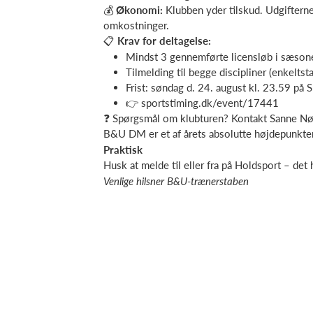
💰
Økonomi:
Klubben yder tilskud. Udgiftern
omkostninger.
📋
Krav for deltagelse:
Mindst 3 gennemførte licensløb i sæson
Tilmelding til begge discipliner (enkeltsta
Frist: søndag d. 24. august kl. 23.59 på 
👉 sportstiming.dk/event/17441
❓ Spørgsmål om klubturen? Kontakt Sanne Nør
B&U DM er et af årets absolutte højdepunkter 
Praktisk
Husk at melde til eller fra på Holdsport – de
Venlige hilsner B&U-trænerstaben