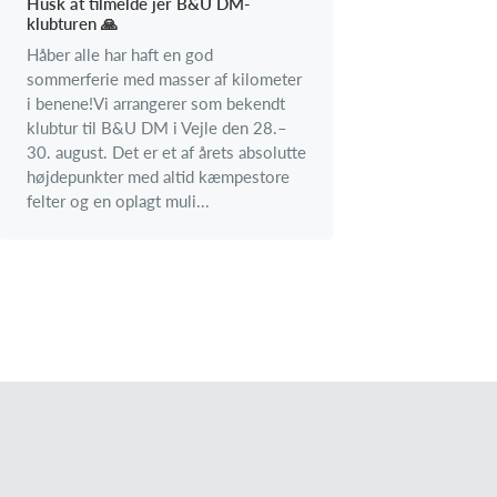
Husk at tilmelde jer B&U DM-
klubturen 🙏
Håber alle har haft en god
sommerferie med masser af kilometer
i benene!Vi arrangerer som bekendt
klubtur til B&U DM i Vejle den 28.–
30. august. Det er et af årets absolutte
højdepunkter med altid kæmpestore
felter og en oplagt muli...