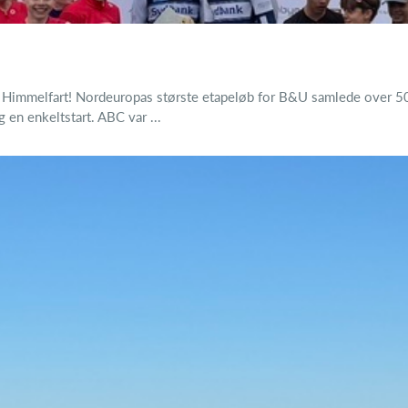
e Himmelfart! Nordeuropas største etapeløb for B&U samlede over 500 
g en enkeltstart. ABC var ...