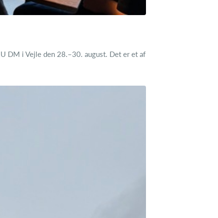
U DM i Vejle den 28.–30. august. Det er et af