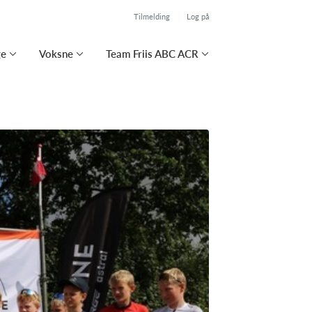
Tilmelding
Log på
ge
Voksne
Team Friis ABC ACR