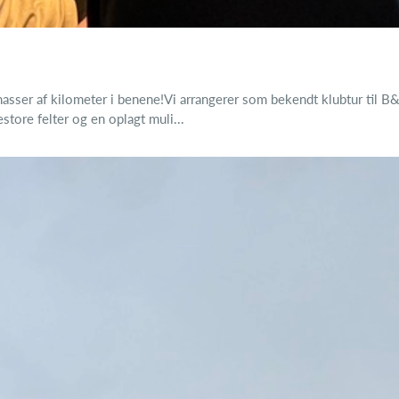
asser af kilometer i benene!Vi arrangerer som bekendt klubtur til B&
tore felter og en oplagt muli...