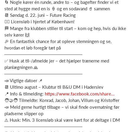
🌀 Nogle kører én runde, andre to – og bagefter finder vi et
sted at hygge med en is 🍦 og en sodavand 🥤 sammen
📆 Søndag d. 22. juni – Future Racing
🚴‍♂️ Licensløb i hjertet af København!
🏁 Mange fra klubben stiller til start – kom og hep, hvis du ikke
selv kører 🙌
🎉 En fantastisk chance for at opleve stemningen og se,
hvordan et løb foregår tæt på
────────────────────────
✅ Husk at til-/afmelde jer – det hjælper trænerne med
planlægningen 🙏
────────────────────────
📣 Vigtige datoer 📌
📆 Ultimo august – Klubtur til B&U DM i Haderslev
📍 Info & tilmelding:
https://www.facebook.com/share...
🧑‍🤝‍🧑 Tilmeldte: Konrad, Jacob, Johan, Villum og Kristoffer
📣 Meld gerne hurtigt tilbage – vi skal finde overnatning før
pladserne slipper op
⚠️ Husk: Min. 3 licensløb skal være kørt for at deltage i DM
────────────────────────