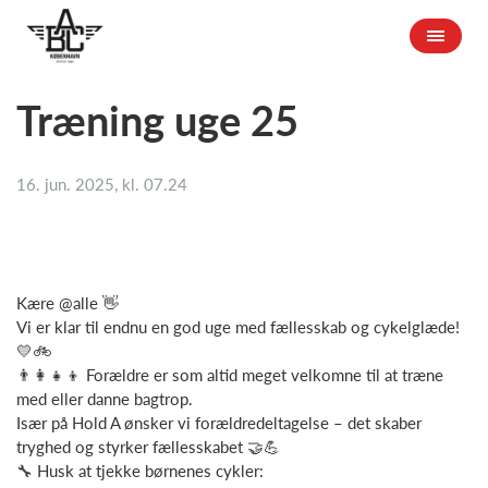
Træning uge 25
16. jun. 2025, kl. 07.24
Kære @alle 👋
Vi er klar til endnu en god uge med fællesskab og cykelglæde!
💛🚲
👨‍👩‍👧‍👦 Forældre er som altid meget velkomne til at træne
med eller danne bagtrop.
Især på Hold A ønsker vi forældredeltagelse – det skaber
tryghed og styrker fællesskabet 🤝💪
🔧 Husk at tjekke børnenes cykler: