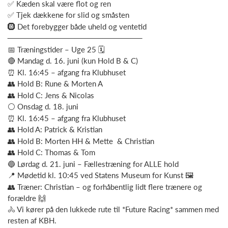
✅ Kæden skal være flot og ren
✅ Tjek dækkene for slid og småsten
🛞 Det forebygger både uheld og ventetid
────────────────────────
📅 Træningstider – Uge 25 🗓️
🔴 Mandag d. 16. juni (kun Hold B & C)
⏰ Kl. 16:45 – afgang fra Klubhuset
👥 Hold B: Rune & Morten A
👥 Hold C: Jens & Nicolas
⚪ Onsdag d. 18. juni
⏰ Kl. 16:45 – afgang fra Klubhuset
👥 Hold A: Patrick & Kristian
👥 Hold B: Morten HH & Mette & Christian
👥 Hold C: Thomas & Tom
🔵 Lørdag d. 21. juni – Fællestræning for ALLE hold
📍 Mødetid kl. 10:45 ved Statens Museum for Kunst 🖼️
👥 Træner: Christian – og forhåbentlig lidt flere trænere og
forældre 🙌
🚴 Vi kører på den lukkede rute til *Future Racing* sammen med
resten af KBH.