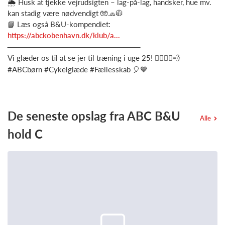
🌦️ Husk at tjekke vejrudsigten – lag-på-lag, handsker, hue mv.
kan stadig være nødvendigt 🧤🧢🧥
📘 Læs også B&U-kompendiet:
https://abckobenhavn.dk/klub/a...
────────────────────────
Vi glæder os til at se jer til træning i uge 25! 🚴‍♀️🚴‍♂️💨
#ABCbørn #Cykelglæde #Fællesskab 🎈💙
De seneste opslag fra ABC B&U
Alle
hold C