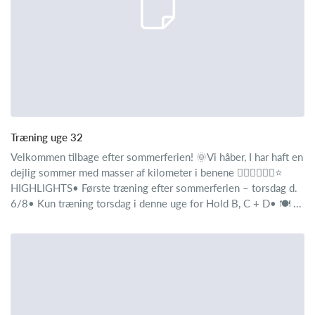
Træning uge 32
Velkommen tilbage efter sommerferien! 🌞Vi håber, I har haft en
dejlig sommer med masser af kilometer i benene 🚴‍♂️🚴‍♂️🚴‍♂️⭐
HIGHLIGHTS• Første træning efter sommerferien – torsdag d.
6/8• Kun træning torsdag i denne uge for Hold B, C + D• 🍽️ ...