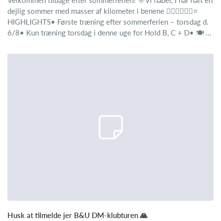
Velkommen tilbage efter sommerferien! 🌞Vi håber, I har haft en
dejlig sommer med masser af kilometer i benene 🚴‍♂️🚴‍♂️🚴‍♂️⭐
HIGHLIGHTS• Første træning efter sommerferien – torsdag d.
6/8• Kun træning torsdag i denne uge for Hold B, C + D• 🍽️ ...
Husk at tilmelde jer B&U DM-klubturen 🙏