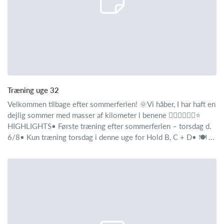
Træning uge 32
Velkommen tilbage efter sommerferien! 🌞Vi håber, I har haft en
dejlig sommer med masser af kilometer i benene 🚴‍♂️🚴‍♂️🚴‍♂️⭐
HIGHLIGHTS• Første træning efter sommerferien – torsdag d.
6/8• Kun træning torsdag i denne uge for Hold B, C + D• 🍽️ ...