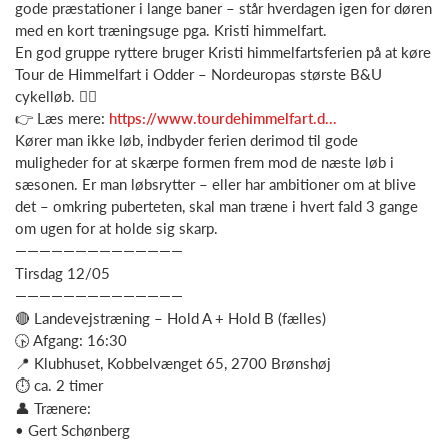
gode præstationer i lange baner – står hverdagen igen for døren
med en kort træningsuge pga. Kristi himmelfart.
En god gruppe ryttere bruger Kristi himmelfartsferien på at køre
Tour de Himmelfart i Odder – Nordeuropas største B&U
cykelløb. 🚴‍♂️
👉 Læs mere:
https://www.tourdehimmelfart.d...
Kører man ikke løb, indbyder ferien derimod til gode
muligheder for at skærpe formen frem mod de næste løb i
sæsonen. Er man løbsrytter – eller har ambitioner om at blive
det – omkring puberteten, skal man træne i hvert fald 3 gange
om ugen for at holde sig skarp.
——————————————
Tirsdag 12/05
——————————————
🔴 Landevejstræning – Hold A + Hold B (fælles)
🕟 Afgang: 16:30
📍 Klubhuset, Kobbelvænget 65, 2700 Brønshøj
⏱ ca. 2 timer
👤 Trænere:
• Gert Schønberg