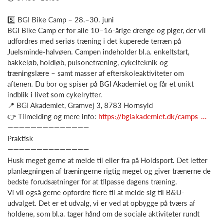
——————————————
5️⃣ BGI Bike Camp – 28.–30. juni
BGI Bike Camp er for alle 10–16-årige drenge og piger, der vil
udfordres med seriøs træning i det kuperede terræn på
Juelsminde-halvøen. Campen indeholder bl.a. enkeltstart,
bakkeløb, holdløb, pulsonetræning, cykelteknik og
træningslære – samt masser af efterskoleaktiviteter om
aftenen. Du bor og spiser på BGI Akademiet og får et unikt
indblik i livet som cykelrytter.
📍 BGI Akademiet, Gramvej 3, 8783 Hornsyld
👉 Tilmelding og mere info:
https://bgiakademiet.dk/camps-...
——————————————
Praktisk
——————————————
Husk meget gerne at melde til eller fra på Holdsport. Det letter
planlægningen af træningerne rigtig meget og giver trænerne de
bedste forudsætninger for at tilpasse dagens træning.
Vi vil også gerne opfordre flere til at melde sig til B&U-
udvalget. Det er et udvalg, vi er ved at opbygge på tværs af
holdene, som bl.a. tager hånd om de sociale aktiviteter rundt