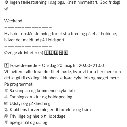
🚫 Ingen fællestræning i dag pga. Kristi himmelfart. God fridag!
🌿
——————————————
Weekend
——————————————
Hvis der opstår stemning for ekstra træning på et af holdene,
bliver det meldt ud på Holdsport.
——————————————
Øvrige aktiviteter (5) 1️⃣2️⃣3️⃣4️⃣5️⃣
——————————————
1️⃣ Forældremøde – Onsdag 20. maj, kl. 20:00–21:00
Vi inviterer alle forældre til et møde, hvor vi fortæller mere om
det at gå til cykling i klubben, at køre cykelløb og meget mere.
På programmet:
📅 Sæsonplan og kommende cykelløb
🚴 Træningsstruktur og holdopdeling
🧤 Udstyr og påklædning
🤝 Klubbens forventninger til forældre og børn
🦺 Frivillige og hjælp til løbsdage
💬 Spørgsmål og dialog