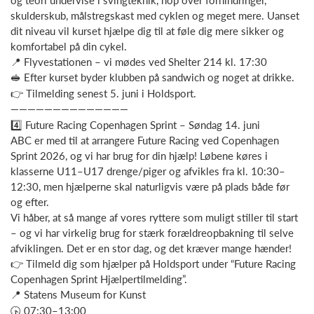
skulderskub, målstregskast med cyklen og meget mere. Uanset
dit niveau vil kurset hjælpe dig til at føle dig mere sikker og
komfortabel på din cykel.
📍 Flyvestationen – vi mødes ved Shelter 214 kl. 17:30
🥪 Efter kurset byder klubben på sandwich og noget at drikke.
👉 Tilmelding senest 5. juni i Holdsport.
——————————————
4️⃣ Future Racing Copenhagen Sprint – Søndag 14. juni
ABC er med til at arrangere Future Racing ved Copenhagen
Sprint 2026, og vi har brug for din hjælp! Løbene køres i
klasserne U11–U17 drenge/piger og afvikles fra kl. 10:30–
12:30, men hjælperne skal naturligvis være på plads både før
og efter.
Vi håber, at så mange af vores ryttere som muligt stiller til start
– og vi har virkelig brug for stærk forældreopbakning til selve
afviklingen. Det er en stor dag, og det kræver mange hænder!
👉 Tilmeld dig som hjælper på Holdsport under “Future Racing
Copenhagen Sprint Hjælpertilmelding”.
📍 Statens Museum for Kunst
🕟 07:30–13:00