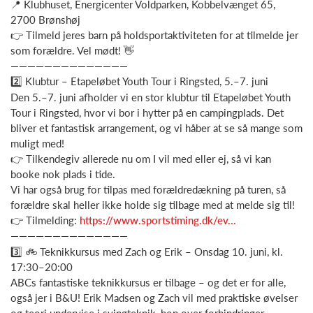
📍 Klubhuset, Energicenter Voldparken, Kobbelvænget 65,
2700 Brønshøj
👉 Tilmeld jeres barn på holdsportaktiviteten for at tilmelde jer
som forældre. Vel mødt! 👋
——————————————
2️⃣ Klubtur – Etapeløbet Youth Tour i Ringsted, 5.–7. juni
Den 5.–7. juni afholder vi en stor klubtur til Etapeløbet Youth
Tour i Ringsted, hvor vi bor i hytter på en campingplads. Det
bliver et fantastisk arrangement, og vi håber at se så mange som
muligt med!
👉 Tilkendegiv allerede nu om I vil med eller ej, så vi kan
booke nok plads i tide.
Vi har også brug for tilpas med forældredækning på turen, så
forældre skal heller ikke holde sig tilbage med at melde sig til!
👉 Tilmelding:
https://www.sportstiming.dk/ev...
——————————————
3️⃣ 🚲 Teknikkursus med Zach og Erik – Onsdag 10. juni, kl.
17:30–20:00
ABCs fantastiske teknikkursus er tilbage – og det er for alle,
også jer i B&U! Erik Madsen og Zach vil med praktiske øvelser
og teori undervise i svingteknik, hop over forhindringer,