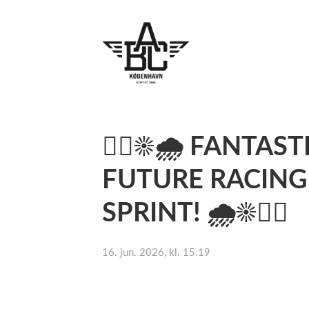
🚴‍♂️☀️🌧️ FANT
FUTURE RACIN
SPRINT! 🌧️☀️🚴‍♀️
16. jun. 2026, kl. 15.19