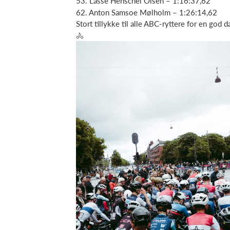
53. Lasse Henschel Olsen – 1:16:37,62
62. Anton Samsoe Mølholm – 1:26:14,62
Stort tillykke til alle ABC-ryttere for en god d
🚴