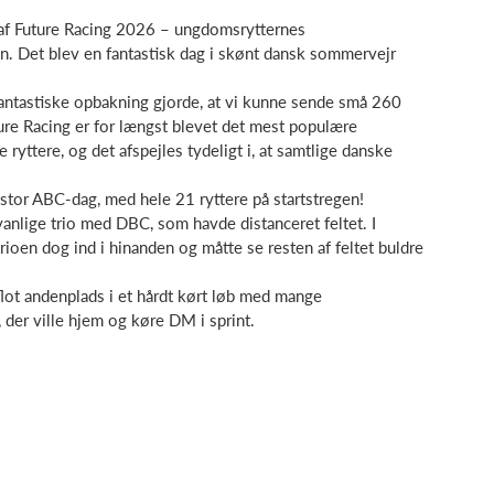
 af Future Racing 2026 – ungdomsrytternes
n. Det blev en fantastisk dag i skønt dansk sommervejr
 fantastiske opbakning gjorde, at vi kunne sende små 260
ure Racing er for længst blevet det mest populære
yttere, og det afspejles tydeligt i, at samtlige danske
stor ABC-dag, med hele 21 ryttere på startstregen!
anlige trio med DBC, som havde distanceret feltet. I
oen dog ind i hinanden og måtte se resten af feltet buldre
flot andenplads i et hårdt kørt løb med mange
der ville hjem og køre DM i sprint.