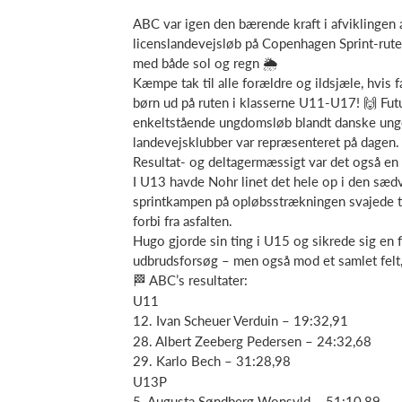
ABC var igen den bærende kraft i afviklingen
licenslandevejsløb på Copenhagen Sprint-rute
med både sol og regn 🌦️
Kæmpe tak til alle forældre og ildsjæle, hvis
børn ud på ruten i klasserne U11-U17! 🙌 Fut
enkeltstående ungdomsløb blandt danske unge r
landevejsklubber var repræsenteret på dagen.
Resultat- og deltagermæssigt var det også en 
I U13 havde Nohr linet det hele op i den sædv
sprintkampen på opløbsstrækningen svajede tri
forbi fra asfalten.
Hugo gjorde sin ting i U15 og sikrede sig en 
udbrudsforsøg – men også mod et samlet felt, 
🏁 ABC’s resultater:
U11
12. Ivan Scheuer Verduin – 19:32,91
28. Albert Zeeberg Pedersen – 24:32,68
29. Karlo Bech – 31:28,98
U13P
5. Augusta Søndberg Wonsyld – 51:10,89