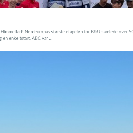
e Himmelfart! Nordeuropas største etapeløb for B&U samlede over 500 
g en enkeltstart. ABC var ...