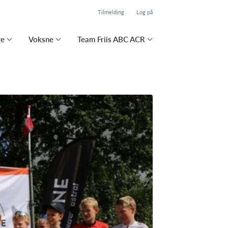
Tilmelding
Log på
ge
Voksne
Team Friis ABC ACR