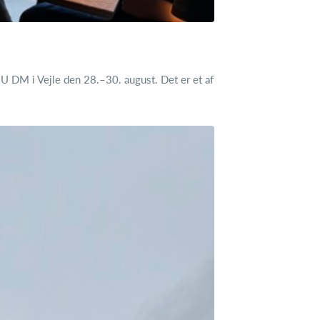
U DM i Vejle den 28.–30. august. Det er et af