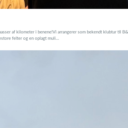
asser af kilometer i benene!Vi arrangerer som bekendt klubtur til B&
tore felter og en oplagt muli...