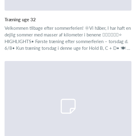
Træning uge 32
Velkommen tilbage efter sommerferien! 🌞Vi håber, I har haft en
dejlig sommer med masser af kilometer i benene 🚴‍♂️🚴‍♂️🚴‍♂️⭐
HIGHLIGHTS• Første træning efter sommerferien – torsdag d.
6/8• Kun træning torsdag i denne uge for Hold B, C + D• 🍽️ ...